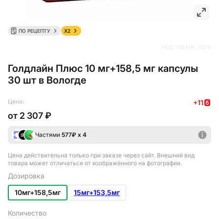
ПО РЕЦЕПТУ
X2
КОД ТОВАРА:
113711
Голдлайн Плюс 10 мг+158,5 мг капсулы
30 шт в Вологде
Цена:
+
11
от
2 307 ₽
Частями
577
₽ х 4
Цена действительна только при заказе через сайт
. Внешний вид
товара может отличаться от изображённого на фотографии.
Дозировка
10мг+158,5мг
15мг+153,5мг
Количество