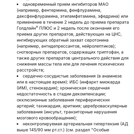
одновременный прием ингибиторов МАО
(например, фентермина, фенфлурамина,
дексфенфлурамина, этиламфетамина, эфедрина) или
применение в течение 2 недель до приема препарата
®
Голдлайн
ПЛЮС и 2 недель после окончания его
приема других препаратов, действующих на ЦНС,
ингибирующих обратный захват серотонина
(например, антидепрессантов, нейролептиков);
снотворных препаратов, содержащих триптофан, а
также других препаратов центрального действия для
снижения массы тела или для лечения психических
расстройств;
сердечно-сосудистые заболевания (в анамнезе
или в настоящее время): ИБС (инфаркт миокарда
(ИМ), стенокардия); хроническая сердечная
недостаточность в стадии декомпенсации;
окклюзионные заболевания периферических
артерий; тахикардия, аритмия; цереброваскулярные
заболевания (инсульт, транзиторные нарушения
мозгового кровообращения);
неконтролируемая артериальная гипертензия (АД
выше 145/90 мм рт.ст.) (см. раздел "Особые