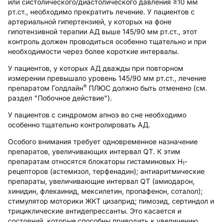
или систолического/диастолического давления ≥10 мм
рт.ст., необходимо прекратить лечение. У пациентов с
артериальной гипертензией, у которых на фоне
гипотензивной терапии АД выше 145/90 мм рт.ст., этот
контроль должен проводиться особенно тщательно и при
необходимости через более короткие интервалы.
У пациентов, у которых АД дважды при повторном
измерении превышало уровень 145/90 мм рт.ст., лечение
®
препаратом Голдлайн
ПЛЮС должно быть отменено (см.
раздел "Побочное действие").
У пациентов с синдромом апноэ во сне необходимо
особенно тщательно контролировать АД.
Особого внимания требует одновременное назначение
препаратов, увеличивающих интервал QT. К этим
препаратам относятся блокаторы гистаминовых H
-
1
рецепторов (астемизол, терфенадин); антиаритмические
препараты, увеличивающие интервал QT (амиодарон,
хинидин, флекаинид, мексилетин, пропафенон, соталол);
стимулятор моторики ЖКТ цизаприд; пимозид, сертиндол и
трициклические антидепрессанты. Это касается и
состояний, которые способны приводить к увеличению