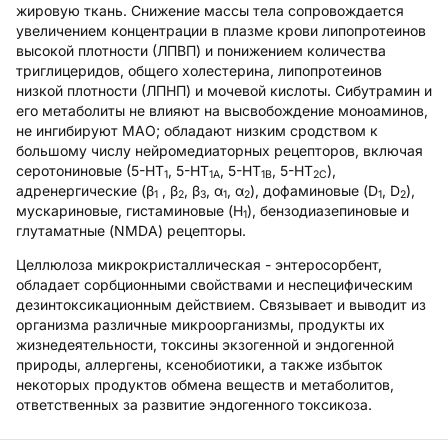
жировую ткань. Снижение массы тела сопровождается
увеличением концентрации в плазме крови липопротеинов
высокой плотности (ЛПВП) и понижением количества
триглицеридов, общего холестерина, липопротеинов
низкой плотности (ЛПНП) и мочевой кислоты. Сибутрамин и
его метаболиты не влияют на высвобождение моноаминов,
не ингибируют МАО; обладают низким сродством к
большому числу нейромедиаторных рецепторов, включая
серотониновые (5-HT
, 5-HT
, 5-HT
, 5-HT
),
1
1A
1B
2C
адренергические (β
, β
, β
, α
, α
), дофаминовые (D
, D
),
1
2
3
1
2
1
2
мускариновые, гистаминовые (H
), бензодиазепиновые и
1
глутаматные (NMDA) рецепторы.
Целлюлоза микрокристаллическая -
энтеросорбент,
обладает сорбционными свойствами и неспецифическим
дезинтоксикационным действием. Связывает и выводит из
организма различные микроорганизмы, продукты их
жизнедеятельности, токсины экзогенной и эндогенной
природы, аллергены, ксенобиотики, а также избыток
некоторых продуктов обмена веществ и метаболитов,
ответственных за развитие эндогенного токсикоза.