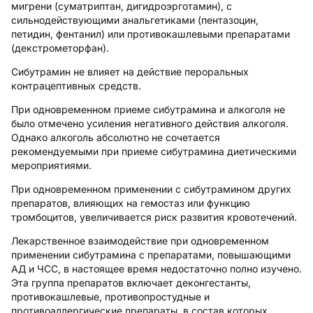
мигрени (суматриптан, дигидроэрготамин), с
сильнодействующими анальгетиками (пентазоцин,
петидин, фентанил) или противокашлевыми препаратами
(декстрометорфан).
Сибутрамин не влияет на действие пероральных
контрацептивных средств.
При одновременном приеме сибутрамина и алкоголя не
было отмечено усиления негативного действия алкоголя.
Однако алкоголь абсолютно не сочетается
рекомендуемыми при приеме сибутрамина диетическими
мероприятиями.
При одновременном применении с сибутрамином других
препаратов, влияющих на гемостаз или функцию
тромбоцитов, увеличивается риск развития кровотечений.
Лекарственное взаимодействие при одновременном
применении сибутрамина с препаратами, повышающими
АД и ЧСС, в настоящее время недостаточно полно изучено.
Эта группа препаратов включает деконгестанты,
противокашлевые, противопростудные и
противоаллергические препараты, в состав которых