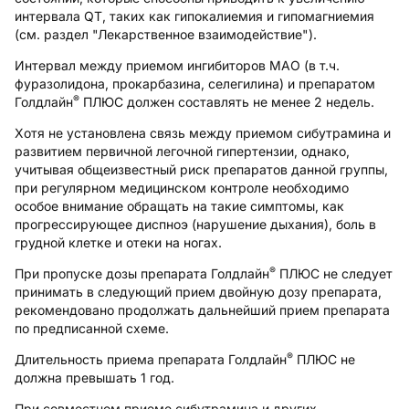
интервала QT, таких как гипокалиемия и гипомагниемия
(см. раздел "Лекарственное взаимодействие").
Интервал между приемом ингибиторов МАО (в т.ч.
фуразолидона, прокарбазина, селегилина) и препаратом
®
Голдлайн
ПЛЮС должен составлять не менее 2 недель.
Хотя не установлена связь между приемом сибутрамина и
развитием первичной легочной гипертензии, однако,
учитывая общеизвестный риск препаратов данной группы,
при регулярном медицинском контроле необходимо
особое внимание обращать на такие симптомы, как
прогрессирующее диспноэ (нарушение дыхания), боль в
грудной клетке и отеки на ногах.
®
При пропуске дозы препарата Голдлайн
ПЛЮС не следует
принимать в следующий прием двойную дозу препарата,
рекомендовано продолжать дальнейший прием препарата
по предписанной схеме.
®
Длительность приема препарата Голдлайн
ПЛЮС не
должна превышать 1 год.
При совместном приеме сибутрамина и других