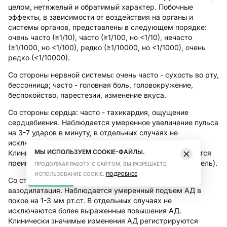
целом, нетяжелый и обратимый характер. Побочные
эффекты, в зависимости от воздействия на органы и
системы органов, представлены в следующем порядке:
очень часто (≥1/10), часто (≥1/100, но <1/10), нечасто
(≥1/1000, но <1/100), редко (≥1/10000, но <1/1000), очень
редко (<1/10000).
Со стороны нервной системы:
очень часто - сухость во рту,
бессонница; часто - головная боль, головокружение,
беспокойство, парестезии, изменение вкуса.
Со стороны сердца:
часто - тахикардия, ощущение
сердцебиения. Наблюдается умеренное увеличение пульса
на 3-7 ударов в минуту, в отдельных случаях не
исключается более выраженное повышение ЧСС.
МЫ ИСПОЛЬЗУЕМ COOKIE-ФАЙЛЫ.
Клинически значимые изменения пульса регистрируются
преимущественно в начале лечения (в первые 4-8 недель).
ПРОДОЛЖАЯ РАБОТУ С САЙТОМ, ВЫ РАЗРЕШАЕТЕ
ИСПОЛЬЗОВАНИЕ COOKIE.
ПОДРОБНЕЕ
Со стороны сосудов:
часто - повышение АД,
вазодилатация. Наблюдается умеренный подъем АД в
покое на 1-3 мм рт.ст. В отдельных случаях не
исключаются более выраженные повышения АД.
Клинически значимые изменения АД регистрируются