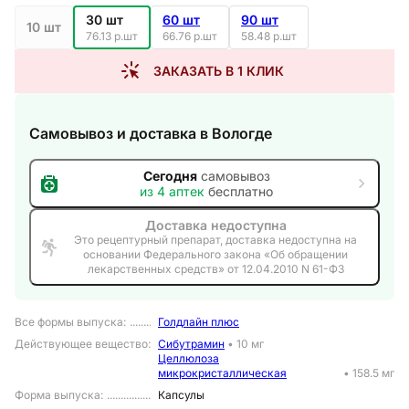
30 шт
60 шт
90 шт
10 шт
76.13 р.шт
66.76 р.шт
58.48 р.шт
ЗАКАЗАТЬ В 1 КЛИК
Самовывоз и доставка
в Вологде
Сегодня
самовывоз
из
4
аптек
бесплатно
Доставка недоступна
Это рецептурный препарат, доставка недоступна на
основании Федерального закона «Об обращении
лекарственных средств» от 12.04.2010 N 61-ФЗ
Все формы выпуска
:
Голдлайн плюс
Действующее вещество
:
Сибутрамин
•
10 мг
Целлюлоза
микрокристаллическая
•
158.5 мг
Форма выпуска
:
Капсулы