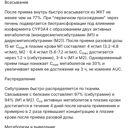
Всасывание
После приема внутрь быстро всасывается из ЖКТ не
менее чем на 77%. При "первичном прохождении" через
печень подвергается биотрансформации под влиянием
изофермента CYP3A4 с образованием двух активных
метаболитов (монодесметилсибутрамин (M1) и
дидесметилсибутрамин (М2)). После приема разовой дозы
15 мг C
в плазме крови M1 составляет 4 нг/мл (3.2-4.8
max
нг/мл), М2 - 6.4 нг/мл (5.6-7.2 нг/мл). C
достигается
max
через 1.2 ч (сибутрамин), 3-4 ч (M1 и М2). Одновременный
прием пищи понижает C
метаболитов на 30% и
max
увеличивает время ее достижения на 3 ч, не изменяя AUC.
Распределение
Сибутрамин быстро распределяется по тканям.
Связывание с белками составляет 97% (сибутрамин) и
94% (M1 и М2). C
активных метаболитов в плазме крови
ss
достигается в течение 4 дней после начала применения и
примерно в 2 раза превышает концентрацию в плазме
крови после приема разовой дозы.
Метаболизм и выведение