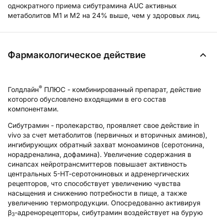
однократного приема сибутрамина AUC активных
метаболитов M1 и М2 на 24% выше, чем у здоровых лиц.
Фармакологическое действие
®
Голдлайн
ПЛЮС - комбинированный препарат, действие
которого обусловлено входящими в его состав
компонентами.
Сибутрамин -
пролекарство, проявляет свое действие in
vivo за счет метаболитов (первичных и вторичных аминов),
ингибирующих обратный захват моноаминов (серотонина,
норадреналина, дофамина). Увеличение содержания в
синапсах нейротрансмиттеров повышает активность
центральных 5-НТ-серотониновых и адренергических
рецепторов, что способствует увеличению чувства
насыщения и снижению потребности в пище, а также
увеличению термопродукции. Опосредованно активируя
β
-адренорецепторы, сибутрамин воздействует на бурую
3