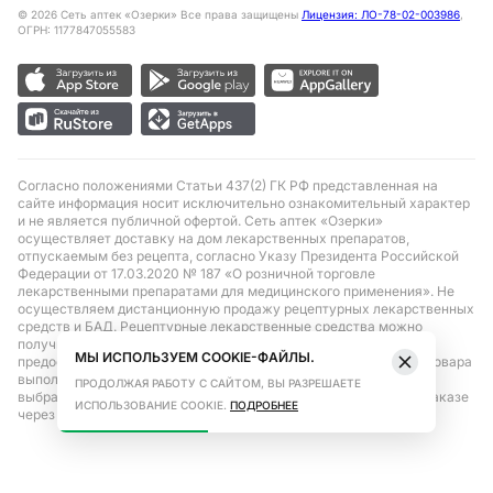
©
2026
Сеть аптек «Озерки» Все права защищены
Лицензия: ЛО-78-02-003986
,
ОГРН: 1177847055583
Согласно положениями Статьи 437(2) ГК РФ представленная на
сайте информация носит исключительно ознакомительный характер
и не является публичной офертой. Сеть аптек «Озерки»
осуществляет доставку на дом лекарственных препаратов,
отпускаемым без рецепта, согласно Указу Президента Российской
Федерации от 17.03.2020 № 187 «О розничной торговле
лекарственными препаратами для медицинского применения». Не
осуществляем дистанционную продажу рецептурных лекарственных
средств и БАД. Рецептурные лекарственные средства можно
получить только при помощи самовывоза в аптеке при
МЫ ИСПОЛЬЗУЕМ COOKIE-ФАЙЛЫ.
предоставлении рецепта, выписанного врачом. Бронирование товара
выполняется при условиях последующего выкупа заказа в
ПРОДОЛЖАЯ РАБОТУ С САЙТОМ, ВЫ РАЗРЕШАЕТЕ
выбранном аптечном пункте. Цена действительна только при заказе
ИСПОЛЬЗОВАНИЕ COOKIE.
ПОДРОБНЕЕ
через сайт.