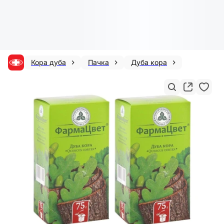
Кора дуба
Пачка
Дуба кора