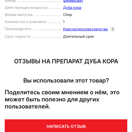
Бренд
:
ФармаЦвет
Действующее вещество
:
Дуба кора
Форма выпуска
:
Сбор
Количество в упаковке
:
1
Производитель
Красногорсклексредства
i
Срок годности
:
Длительный срок
ОТЗЫВЫ
НА ПРЕПАРАТ ДУБА КОРА
Вы использовали этот товар?
Поделитесь своим мнением о нём, это
может быть полезно для других
пользователей.
НАПИСАТЬ ОТЗЫВ