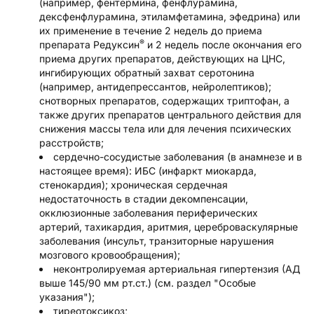
(например, фентермина, фенфлурамина,
дексфенфлурамина, этиламфетамина, эфедрина) или
их применение в течение 2 недель до приема
®
препарата Редуксин
и 2 недель после окончания его
приема других препаратов, действующих на ЦНС,
ингибирующих обратный захват серотонина
(например, антидепрессантов, нейролептиков);
снотворных препаратов, содержащих триптофан, а
также других препаратов центрального действия для
снижения массы тела или для лечения психических
расстройств;
сердечно-сосудистые заболевания (в анамнезе и в
настоящее время): ИБС (инфаркт миокарда,
стенокардия); хроническая сердечная
недостаточность в стадии декомпенсации,
окклюзионные заболевания периферических
артерий, тахикардия, аритмия, цереброваскулярные
заболевания (инсульт, транзиторные нарушения
мозгового кровообращения);
неконтролируемая артериальная гипертензия (АД
выше 145/90 мм рт.ст.) (см. раздел "Особые
указания");
тиреотоксикоз;