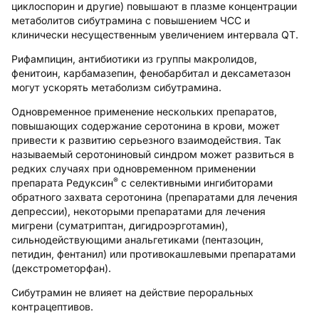
циклоспорин и другие) повышают в плазме концентрации
метаболитов сибутрамина с повышением ЧСС и
клинически несущественным увеличением интервала QT.
Рифампицин, антибиотики из группы макролидов,
фенитоин, карбамазепин, фенобарбитал и дексаметазон
могут ускорять метаболизм сибутрамина.
Одновременное применение нескольких препаратов,
повышающих содержание серотонина в крови, может
привести к развитию серьезного взаимодействия. Так
называемый серотониновый синдром может развиться в
редких случаях при одновременном применении
®
препарата Редуксин
с селективными ингибиторами
обратного захвата серотонина (препаратами для лечения
депрессии), некоторыми препаратами для лечения
мигрени (суматриптан, дигидроэрготамин),
сильнодействующими анальгетиками (пентазоцин,
петидин, фентанил) или противокашлевыми препаратами
(декстрометорфан).
Сибутрамин не влияет на действие пероральных
контрацептивов.