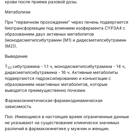
крови после приема разовой дозы.
Метаболизм
При "первичном прохождении" через печень подвергается
биотрансформации под влиянием изофермента CYP3A4 с
образованием двух активных метаболитов
(монодесметилсибутрамин (M1) и дидесметилсибутрамин
(М2)).
Выведение
T
сибутрамина - 1.1 ч, монодесметилсибутрамина - 14 ч,
1/2
дидесметилсибутрамина - 16 ч. Активные метаболиты
подвергаются гидроксилированию и конъюгации с
образованием неактивных метаболитов, которые
выводятся преимущественно почками.
Фармакокинетическая-фармакодинамическая
зависимость
Пол.
Имеющиеся в настоящее время ограниченные данные
не указывают на существование клинически значимых
различий в фармакокинетике у мужчин и женщин.