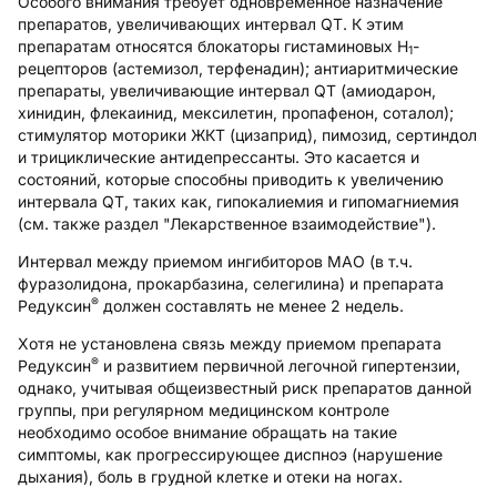
Особого внимания требует одновременное назначение
препаратов, увеличивающих интервал QT. К этим
препаратам относятся блокаторы гистаминовых Н
-
1
рецепторов (астемизол, терфенадин); антиаритмические
препараты, увеличивающие интервал QT (амиодарон,
хинидин, флекаинид, мексилетин, пропафенон, соталол);
стимулятор моторики ЖКТ (цизаприд), пимозид, сертиндол
и трициклические антидепрессанты. Это касается и
состояний, которые способны приводить к увеличению
интервала QT, таких как, гипокалиемия и гипомагниемия
(см. также раздел "Лекарственное взаимодействие").
Интервал между приемом ингибиторов МАО (в т.ч.
фуразолидона, прокарбазина, селегилина) и препарата
®
Редуксин
должен составлять не менее 2 недель.
Хотя не установлена связь между приемом препарата
®
Редуксин
и развитием первичной легочной гипертензии,
однако, учитывая общеизвестный риск препаратов данной
группы, при регулярном медицинском контроле
необходимо особое внимание обращать на такие
симптомы, как прогрессирующее диспноэ (нарушение
дыхания), боль в грудной клетке и отеки на ногах.