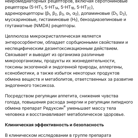
нейромедиаторных рецепторов, включая серотониновые
рецепторы (5-HT
, 5-HT
, 5-HT
, 5-HT
),
1
1A
1B
2C
адренорецепторы (β
, β
, β
, α
, α
), допаминовые (D
, D
),
1
2
3
1
2
1
2
мускариновые, гистаминовые (H
), бензодиазепиновые и
1
глутаматные (NMDA) рецепторы.
Целлюлоза микрокристаллическая
является
энтеросорбентом, обладает сорбционными свойствами и
неспецифическим дезинтоксикационным действием.
Связывает и выводит из организма различные
микроорганизмы, продукты их жизнедеятельности,
токсины экзогенной и эндогенной природы, аллергены,
ксенобиотики, а также избыток некоторых продуктов
обмена веществ и метаболитов, ответственных за развитие
эндогенного токсикоза.
Посредством регуляции аппетита, снижения чувства
голода, повышения расхода энергии и регуляции липидного
®
обмена препарат Редуксин
уменьшает массу тела
человека и восстанавливает метаболическое здоровье.
Клиническая эффективность и безопасность
В клиническом исследовании в группе препарата