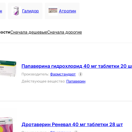
н
Галидор
Атропин
ности
Cначала дешевые
Cначала дорогие
Папаверина гидрохлорид 40 мг таблетки 20 ш
Производитель
:
Фармстандарт
i
Действующее вещество
:
Папаверин
Дротаверин Реневал 40 мг таблетки 28 шт