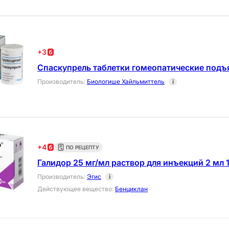
+
3
Спаскупрель таблетки гомеопатические подъ
Производитель
:
Биологише Хайльмиттель
i
+
4
ПО РЕЦЕПТУ
Галидор 25 мг/мл раствор для инъекций 2 мл 
Производитель
:
Эгис
i
Действующее вещество
:
Бенциклан