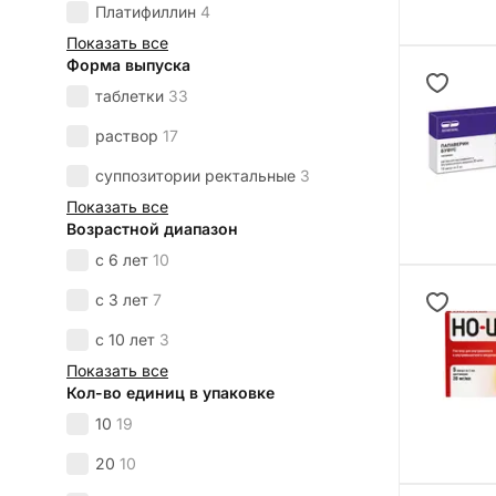
Платифиллин
4
Показать все
Форма выпуска
таблетки
33
раствор
17
суппозитории ректальные
3
Показать все
Возрастной диапазон
с 6 лет
10
с 3 лет
7
с 10 лет
3
Показать все
Кол-во единиц в упаковке
10
19
20
10