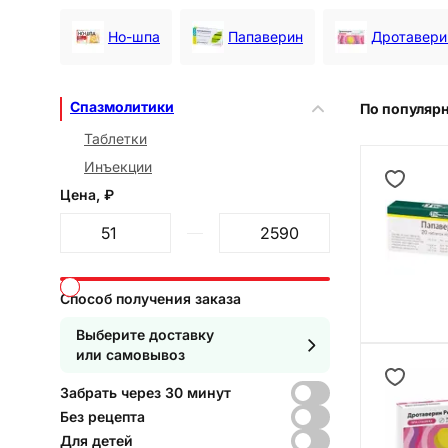
Но-шпа
Папаверин
Дротавери
Спазмолитики
По популяр
Таблетки
Инъекции
Цена, ₽
От
До
Способ получения заказа
Выберите доставку
или самовывоз
Забрать через 30 минут
Без рецепта
Для детей