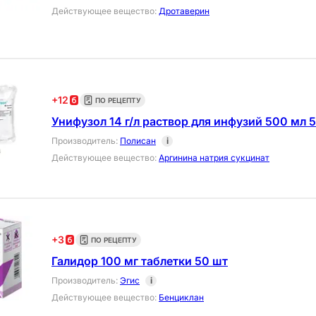
Действующее вещество
:
Дротаверин
+
12
ПО РЕЦЕПТУ
Унифузол 14 г/л раствор для инфузий 500 мл 
Производитель
:
Полисан
i
Действующее вещество
:
Аргинина натрия сукцинат
+
3
ПО РЕЦЕПТУ
Галидор 100 мг таблетки 50 шт
Производитель
:
Эгис
i
Действующее вещество
:
Бенциклан