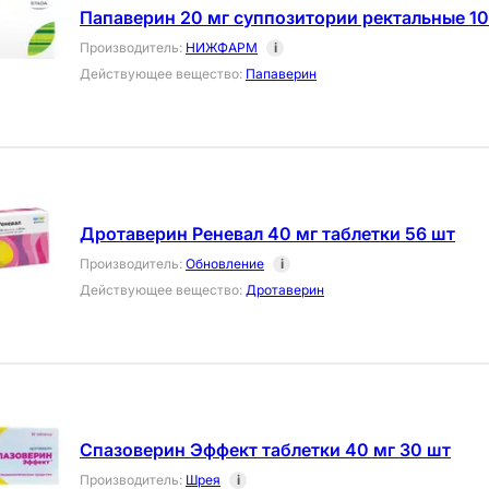
Папаверин 20 мг суппозитории ректальные 10
Производитель
:
НИЖФАРМ
i
Действующее вещество
:
Папаверин
Дротаверин Реневал 40 мг таблетки 56 шт
Производитель
:
Обновление
i
Действующее вещество
:
Дротаверин
Спазоверин Эффект таблетки 40 мг 30 шт
Производитель
:
Шрея
i