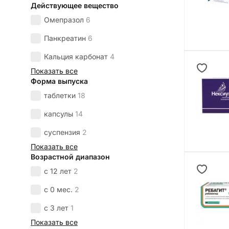
Действующее вещество
Омепразол
6
Панкреатин
6
Кальция карбонат
4
Показать все
Форма выпуска
таблетки
18
капсулы
14
суспензия
2
Показать все
Возрастной диапазон
с 12 лет
2
с 0 мес.
2
с 3 лет
1
Показать все