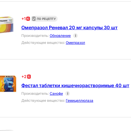
+
1
ПО РЕЦЕПТУ
Омепразол Реневал 20 мг капсулы 30 шт
Производитель
:
Обновление
i
Действующее вещество
:
Омепразол
+
2
Фестал таблетки кишечнорастворимые 40 шт
Производитель
:
Санофи
i
Действующее вещество
:
Гемицеллюлаза