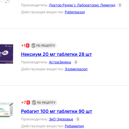
Производитель
:
Доктор Редди`с Лабораторис Лимитед
i
Действующее вещество
:
Рабепразол
+
1
ПО РЕЦЕПТУ
Нексиум 20 мг таблетки 28 шт
Производитель
:
АстраЗенека
i
Действующее вещество
:
Эзомепразол
+
7
ПО РЕЦЕПТУ
Ребагит 100 мг таблетки 90 шт
Производитель
:
ЗиО-Здоровье
i
Действующее вещество
:
Ребамипид