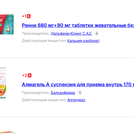
+
1
Ренни 680 мг+80 мг таблетки жевательные без
Производитель
:
Дельфарм Юнинг С.А.С
i
Действующее вещество
:
Кальция карбонат
+
2
Алмагель А суспензия для приема внутрь 170
Производитель
:
Балканфарма
i
Действующее вещество
:
Алгелдрат