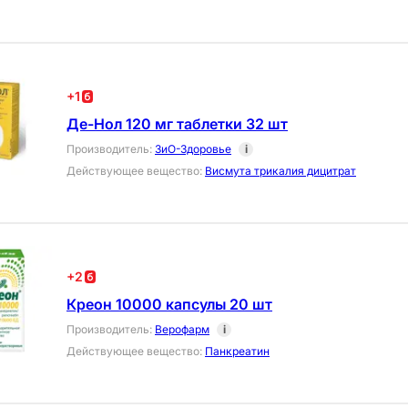
+
1
Де-Нол 120 мг таблетки 32 шт
Производитель
:
ЗиО-Здоровье
i
Действующее вещество
:
Висмута трикалия дицитрат
+
2
Креон 10000 капсулы 20 шт
Производитель
:
Верофарм
i
Действующее вещество
:
Панкреатин