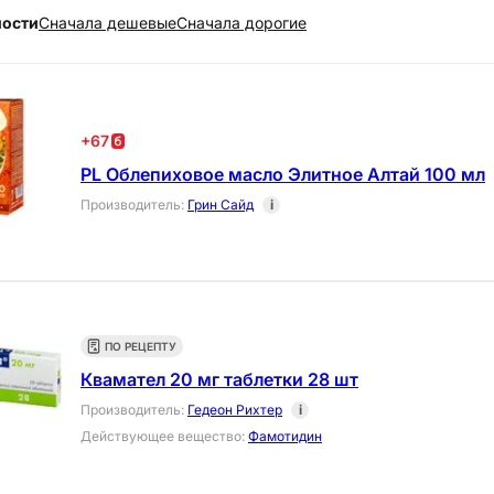
ности
Cначала дешевые
Cначала дорогие
+
67
PL Облепиховое масло Элитное Алтай 100 мл
Производитель
:
Грин Сайд
i
ПО РЕЦЕПТУ
Квамател 20 мг таблетки 28 шт
Производитель
:
Гедеон Рихтер
i
Действующее вещество
:
Фамотидин