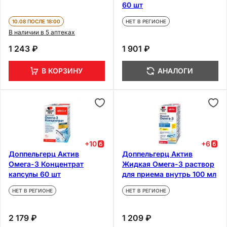
60 шт
10.08 ПОСЛЕ 18:00
НЕТ В РЕГИОНЕ
В наличии в 5 аптеках
1 243 ₽
1 901 ₽
В КОРЗИНУ
АНАЛОГИ
+
10
+
6
Доппельгерц Актив
Доппельгерц Актив
Омега-3 Концентрат
Жидкая Омега-3 раствор
капсулы 60 шт
для приема внутрь 100 мл
НЕТ В РЕГИОНЕ
НЕТ В РЕГИОНЕ
2 179 ₽
1 209 ₽