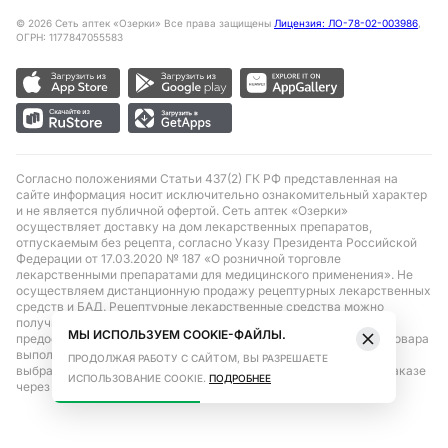
©
2026
Сеть аптек «Озерки» Все права защищены
Лицензия: ЛО-78-02-003986
,
ОГРН: 1177847055583
Согласно положениями Статьи 437(2) ГК РФ представленная на
сайте информация носит исключительно ознакомительный характер
и не является публичной офертой. Сеть аптек «Озерки»
осуществляет доставку на дом лекарственных препаратов,
отпускаемым без рецепта, согласно Указу Президента Российской
Федерации от 17.03.2020 № 187 «О розничной торговле
лекарственными препаратами для медицинского применения». Не
осуществляем дистанционную продажу рецептурных лекарственных
средств и БАД. Рецептурные лекарственные средства можно
получить только при помощи самовывоза в аптеке при
МЫ ИСПОЛЬЗУЕМ COOKIE-ФАЙЛЫ.
предоставлении рецепта, выписанного врачом. Бронирование товара
выполняется при условиях последующего выкупа заказа в
ПРОДОЛЖАЯ РАБОТУ С САЙТОМ, ВЫ РАЗРЕШАЕТЕ
выбранном аптечном пункте. Цена действительна только при заказе
ИСПОЛЬЗОВАНИЕ COOKIE.
ПОДРОБНЕЕ
через сайт.