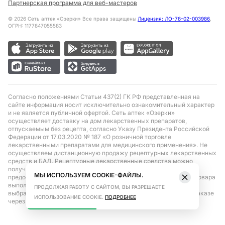
Партнерская программа для веб-мастеров
©
2026
Сеть аптек «Озерки» Все права защищены
Лицензия: ЛО-78-02-003986
,
ОГРН: 1177847055583
Согласно положениями Статьи 437(2) ГК РФ представленная на
сайте информация носит исключительно ознакомительный характер
и не является публичной офертой. Сеть аптек «Озерки»
осуществляет доставку на дом лекарственных препаратов,
отпускаемым без рецепта, согласно Указу Президента Российской
Федерации от 17.03.2020 № 187 «О розничной торговле
лекарственными препаратами для медицинского применения». Не
осуществляем дистанционную продажу рецептурных лекарственных
средств и БАД. Рецептурные лекарственные средства можно
получить только при помощи самовывоза в аптеке при
МЫ ИСПОЛЬЗУЕМ COOKIE-ФАЙЛЫ.
предоставлении рецепта, выписанного врачом. Бронирование товара
выполняется при условиях последующего выкупа заказа в
ПРОДОЛЖАЯ РАБОТУ С САЙТОМ, ВЫ РАЗРЕШАЕТЕ
выбранном аптечном пункте. Цена действительна только при заказе
ИСПОЛЬЗОВАНИЕ COOKIE.
ПОДРОБНЕЕ
через сайт.