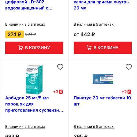
цифровой LD-302
капли для приема внутрь
водозащищенный с
20 мл
гибким корпусом
В наличии в 5 аптеках
В наличии в 5 аптеках
274 ₽
от
442 ₽
304 ₽
В КОРЗИНУ
В КОРЗИНУ
+
3
+
2
Арбидол 25 мг/5 мл
Панатус 20 мг таблетки 10
порошок для
шт
приготовления суспензии
37 г
В наличии в 5 аптеках
В наличии в 5 аптеках
693 ₽
395 ₽