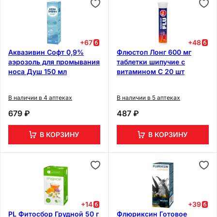
+
67
+
48
Аквазивин Софт 0,9%
Флюстоп Лонг 600 мг
аэрозоль для промывания
таблетки шипучие с
носа Душ 150 мл
витамином С 20 шт
В наличии в 4 аптеках
В наличии в 5 аптеках
679 ₽
487 ₽
В КОРЗИНУ
В КОРЗИНУ
+
14
+
39
PL Фитосбор Грудной 50 г
Флюриксин Готовое