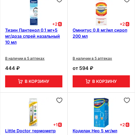
+
2
+
2
Тизин Пантенол 0,1 мг+5
Омнитус 0,8 мг/мл сироп
мг/доза спрей назальный
200 мл
10 мл
В наличии в 5 аптеках
В наличии в 5 аптеках
444 ₽
от
594 ₽
В КОРЗИНУ
В КОРЗИНУ
+
1
+
2
Little Doctor термометр
Коделак Нео 5 мг/мл