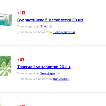
+
3
Супрастинекс 5 мг таблетки 30 шт
Производитель
:
Эгис
i
Действующее вещество
:
Левоцетиризин
+
1
Тавегил 1 мг таблетки 20 шт
Производитель
:
Хемофарм
i
Действующее вещество
:
Клемастин