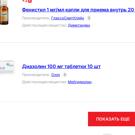
+
3
Фенистил 1 мг/мл капли для приема внутрь 20
Производитель
:
ГлаксоСмитКляйн
i
Действующее вещество
:
Диметинден
Диазолин 100 мг таблетки 10 шт
Производитель
:
Озон
i
Действующее вещество
:
Мебгидролин
ПОКАЗАТЬ ЕЩЕ