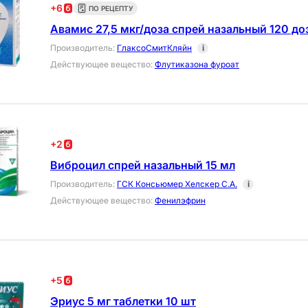
+
6
ПО РЕЦЕПТУ
Авамис 27,5 мкг/доза спрей назальный 120 до
Производитель
:
ГлаксоСмитКляйн
i
Действующее вещество
:
Флутиказона фуроат
+
2
Виброцил спрей назальный 15 мл
Производитель
:
ГСК Консьюмер Хелскер С.А.
i
Действующее вещество
:
Фенилэфрин
+
5
Эриус 5 мг таблетки 10 шт