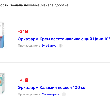
ности
Cначала дешевые
Cначала дорогие
+
24
Эркафарм Крем восстанавливающий Цинк 10
Производитель
:
Эльфарма
i
+
45
Эркафарм Каламин лосьон 100 мл
Производитель
:
Фарметрикс
i