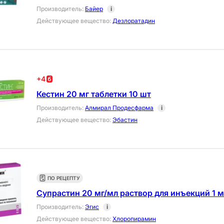
Производитель
:
Байер
i
Действующее вещество
:
Дезлоратадин
+
4
Кестин 20 мг таблетки 10 шт
Производитель
:
Алмирал Продесфарма
i
Действующее вещество
:
Эбастин
ПО РЕЦЕПТУ
Супрастин 20 мг/мл раствор для инъекций 1 м
Производитель
:
Эгис
i
Действующее вещество
:
Хлоропирамин