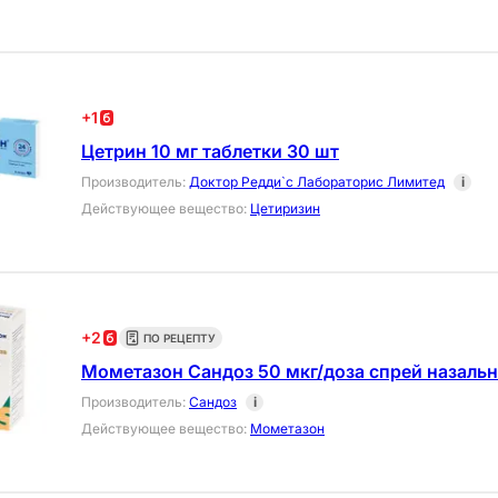
+
1
Цетрин 10 мг таблетки 30 шт
Производитель
:
Доктор Редди`с Лабораторис Лимитед
i
Действующее вещество
:
Цетиризин
+
2
ПО РЕЦЕПТУ
Мометазон Сандоз 50 мкг/доза спрей назальны
Производитель
:
Сандоз
i
Действующее вещество
:
Мометазон