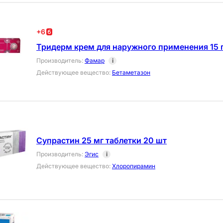
+
6
Тридерм крем для наружного применения 15 
Производитель
:
Фамар
i
Действующее вещество
:
Бетаметазон
Супрастин 25 мг таблетки 20 шт
Производитель
:
Эгис
i
Действующее вещество
:
Хлоропирамин