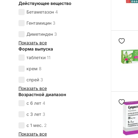
Действующее вещество
Бетаметазон
4
Гентамицин
3
Диметинден
3
Показать все
Форма выпуска
таблетки
11
крем
8
спрей
3
Показать все
Возрастной диапазон
с 6 лет
4
с 3 лет
3
с 1 мес.
2
Показать все