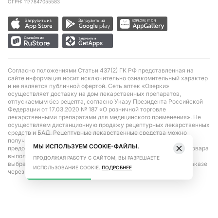
ОГРН: 1177847055583
Согласно положениями Статьи 437(2) ГК РФ представленная на
сайте информация носит исключительно ознакомительный характер
и не является публичной офертой. Сеть аптек «Озерки»
осуществляет доставку на дом лекарственных препаратов,
отпускаемым без рецепта, согласно Указу Президента Российской
Федерации от 17.03.2020 № 187 «О розничной торговле
лекарственными препаратами для медицинского применения». Не
осуществляем дистанционную продажу рецептурных лекарственных
средств и БАД. Рецептурные лекарственные средства можно
получить только при помощи самовывоза в аптеке при
МЫ ИСПОЛЬЗУЕМ COOKIE-ФАЙЛЫ.
предоставлении рецепта, выписанного врачом. Бронирование товара
выполняется при условиях последующего выкупа заказа в
ПРОДОЛЖАЯ РАБОТУ С САЙТОМ, ВЫ РАЗРЕШАЕТЕ
выбранном аптечном пункте. Цена действительна только при заказе
ИСПОЛЬЗОВАНИЕ COOKIE.
ПОДРОБНЕЕ
через сайт.