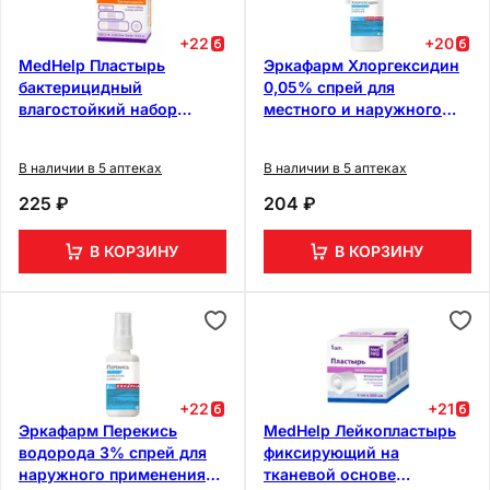
+
22
+
20
MedHelp Пластырь
Эркафарм Хлоргексидин
бактерицидный
0,05% спрей для
влагостойкий набор
местного и наружного
Универсальный 20 шт
применения флакон с
канюлей 150 мл
В наличии в 5 аптеках
В наличии в 5 аптеках
225 ₽
204 ₽
В КОРЗИНУ
В КОРЗИНУ
+
22
+
21
Эркафарм Перекись
MedHelp Лейкопластырь
водорода 3% спрей для
фиксирующий на
наружного применения
тканевой основе