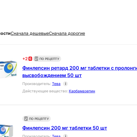
ности
Cначала дешевые
Cначала дорогие
+
2
ПО РЕЦЕПТУ
Финлепсин ретард 200 мг таблетки с пролон
высвобождением 50 шт
Производитель
:
Тева
i
Действующее вещество
:
Карбамазепин
ПО РЕЦЕПТУ
Финлепсин 200 мг таблетки 50 шт
Производитель
:
Тева
i