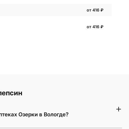
от 416
₽
от 416
₽
лепсин
птеках Озерки в Вологде?