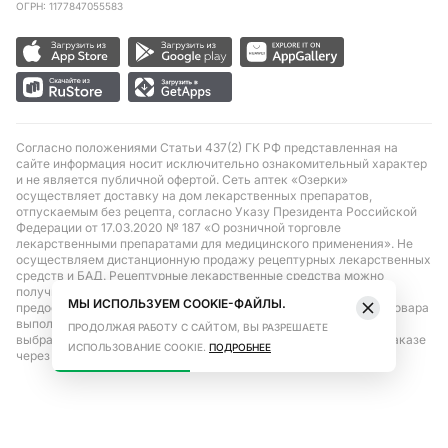
ОГРН: 1177847055583
Согласно положениями Статьи 437(2) ГК РФ представленная на
сайте информация носит исключительно ознакомительный характер
и не является публичной офертой. Сеть аптек «Озерки»
осуществляет доставку на дом лекарственных препаратов,
отпускаемым без рецепта, согласно Указу Президента Российской
Федерации от 17.03.2020 № 187 «О розничной торговле
лекарственными препаратами для медицинского применения». Не
осуществляем дистанционную продажу рецептурных лекарственных
средств и БАД. Рецептурные лекарственные средства можно
получить только при помощи самовывоза в аптеке при
МЫ ИСПОЛЬЗУЕМ COOKIE-ФАЙЛЫ.
предоставлении рецепта, выписанного врачом. Бронирование товара
выполняется при условиях последующего выкупа заказа в
ПРОДОЛЖАЯ РАБОТУ С САЙТОМ, ВЫ РАЗРЕШАЕТЕ
выбранном аптечном пункте. Цена действительна только при заказе
ИСПОЛЬЗОВАНИЕ COOKIE.
ПОДРОБНЕЕ
через сайт.