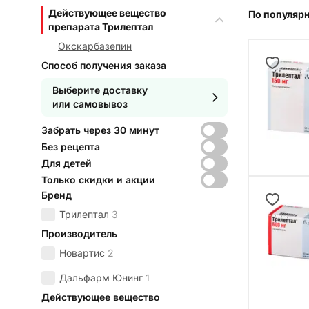
Действующее вещество
По популяр
препарата Трилептал
Окскарбазепин
Способ получения заказа
Выберите доставку
или самовывоз
Забрать через 30 минут
Без рецепта
Для детей
Только скидки и акции
Бренд
Трилептал
3
Производитель
Новартис
2
Дальфарм Юнинг
1
Действующее вещество