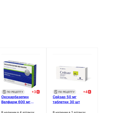
+
3
+
4
ПО РЕЦЕПТУ
ПО РЕЦЕПТУ
Окскарбазепин
Сейзар 50 мг
Велфарм 600 мг
таблетки 30 шт
таблетки 50 шт
В наличии в 4 аптеках
В наличии в 2 аптеках