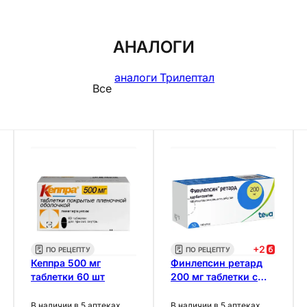
АНАЛОГИ
аналоги Трилептал
Все
+
2
ПО РЕЦЕПТУ
ПО РЕЦЕПТУ
Кеппра 500 мг
Финлепсин ретард
таблетки 60 шт
200 мг таблетки с
пролонгированным
высвобождением 50
В наличии в 5 аптеках
В наличии в 5 аптеках