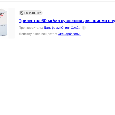
ПО РЕЦЕПТУ
Трилептал 60 мг/мл суспензия для приема вну
Производитель
:
Дальфарм Юнинг С.А.С.
i
Действующее вещество
:
Окскарбазепин