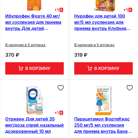
+
1
+
1
Ибупрофен Форте 40 мг/
Нурофен для детей 100
мл суспензия для приема
мг/5 мл суспензия для
внутрь Для детей
приема внутрь Клубника
Апельсин 160 мл
200 мл
В наличии в 5 аптеках
В наличии в 5 аптеках
370 ₽
319 ₽
В КОРЗИНУ
В КОРЗИНУ
+
1
Отривин Для детей 35
Парацетамол ФортеКидс
мкг/доза спрей назальный
250 мг/5 мл суспензия
дозированный 10 мл
для приема внутрь Банан
80 мл