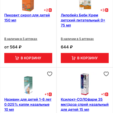
+
2
+
3
Пиковит сироп для детей
Липобейз Беби Крем
150 мл
детский питательный 0+
75 мл
В наличии в 5 аптеках
В наличии в 5 аптеках
от
564 ₽
644 ₽
В КОРЗИНУ
В КОРЗИНУ
+
1
+
1
Називин для детей 1-6 лет
Ксилокт-СОЛОфарм 35
0,025% капли назальные
мкг/доза спрей назальный
10 мл
для детей 15 мл