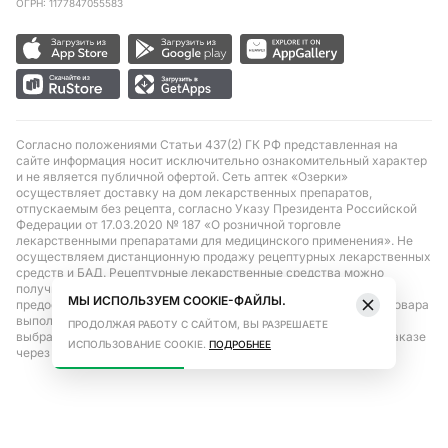
ОГРН: 1177847055583
Согласно положениями Статьи 437(2) ГК РФ представленная на
сайте информация носит исключительно ознакомительный характер
и не является публичной офертой. Сеть аптек «Озерки»
осуществляет доставку на дом лекарственных препаратов,
отпускаемым без рецепта, согласно Указу Президента Российской
Федерации от 17.03.2020 № 187 «О розничной торговле
лекарственными препаратами для медицинского применения». Не
осуществляем дистанционную продажу рецептурных лекарственных
средств и БАД. Рецептурные лекарственные средства можно
получить только при помощи самовывоза в аптеке при
МЫ ИСПОЛЬЗУЕМ COOKIE-ФАЙЛЫ.
предоставлении рецепта, выписанного врачом. Бронирование товара
выполняется при условиях последующего выкупа заказа в
ПРОДОЛЖАЯ РАБОТУ С САЙТОМ, ВЫ РАЗРЕШАЕТЕ
выбранном аптечном пункте. Цена действительна только при заказе
ИСПОЛЬЗОВАНИЕ COOKIE.
ПОДРОБНЕЕ
через сайт.